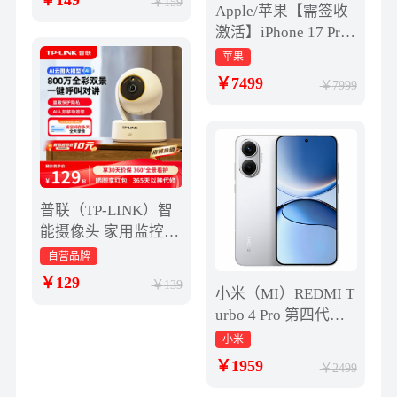
149
159
Apple/苹果【需签收
激活】iPhone 17 Pro
256GB 银色 支持移动
苹果
联通电信5G 双卡双
7499
7999
待
普联（TP-LINK）智
能摄像头 家用监控器
360度夜视全景 无线
自营品牌
网络手机远程可对话
129
139
小米（MI）REDMI T
宝宝宠物室内安防监
urbo 4 Pro 第四代骁
控 IPC43AW全彩
龙8s 7550mAh长续航
小米
16GB+512GB 白色 小
1959
2499
米红米5G手机