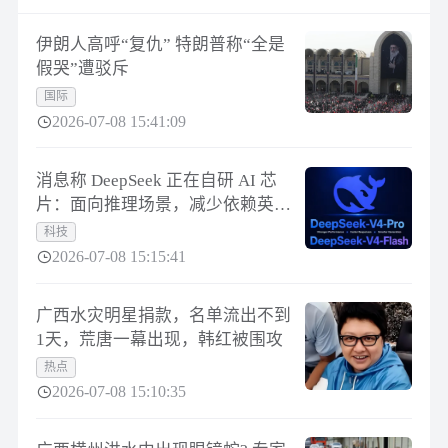
伊朗人高呼“复仇” 特朗普称“全是
假哭”遭驳斥
国际
2026-07-08 15:41:09
消息称 DeepSeek 正在自研 AI 芯
片：面向推理场景，减少依赖英伟
达、华为
科技
2026-07-08 15:15:41
广西水灾明星捐款，名单流出不到
1天，荒唐一幕出现，韩红被围攻
热点
2026-07-08 15:10:35