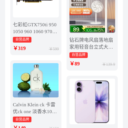
七彩虹GTX750ti 950
1050 960 1060 970台
式机吃鸡游戏显卡2g
自营品牌
钻石牌电风扇落地扇
4g
家用轻音台立式大风
319
599
力七叶电扇宿舍小型
自营品牌
强力BY
89
139.9
Calvin Klein ck 卡雷
优ck one 淡香水100m
l 清新柑橘调
自营品牌