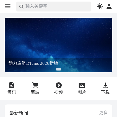
输入关健字
搜索
动力启航DTcms 2026新版
资讯
商城
视频
图片
下载
最新新闻
更多