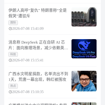
伊朗人高呼“复仇” 特朗普称“全是
假哭”遭驳斥
国际
2026-07-08 15:41:09
消息称 DeepSeek 正在自研 AI 芯
片：面向推理场景，减少依赖英伟
达、华为
科技
2026-07-08 15:15:41
广西水灾明星捐款，名单流出不到
1天，荒唐一幕出现，韩红被围攻
热点
2026-07-08 15:10:35