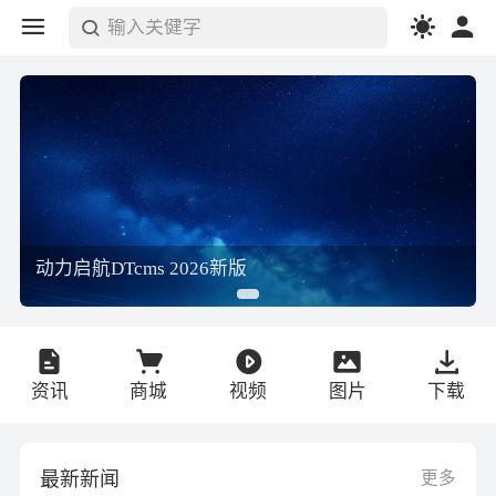
输入关健字
搜索
动力启航DTcms 2026新版
资讯
商城
视频
图片
下载
最新新闻
更多