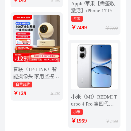
149
159
Apple/苹果【需签收
激活】iPhone 17 Pro
256GB 银色 支持移动
苹果
联通电信5G 双卡双
7499
7999
待
普联（TP-LINK）智
能摄像头 家用监控器
360度夜视全景 无线
自营品牌
网络手机远程可对话
129
139
小米（MI）REDMI T
宝宝宠物室内安防监
urbo 4 Pro 第四代骁
控 IPC43AW全彩
龙8s 7550mAh长续航
小米
16GB+512GB 白色 小
1959
2499
米红米5G手机