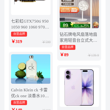
七彩虹GTX750ti 950
1050 960 1060 970台
式机吃鸡游戏显卡2g
自营品牌
钻石牌电风扇落地扇
4g
家用轻音台立式大风
319
599
力七叶电扇宿舍小型
自营品牌
强力BY
89
139.9
Calvin Klein ck 卡雷
优ck one 淡香水100m
l 清新柑橘调
自营品牌