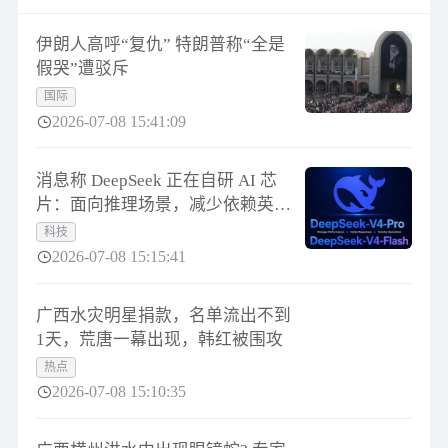
伊朗人高呼“复仇” 特朗普称“全是
假哭”遭驳斥
国际
2026-07-08 15:41:09
消息称 DeepSeek 正在自研 AI 芯
片：面向推理场景，减少依赖英伟
达、华为
科技
2026-07-08 15:15:41
广西水灾明星捐款，名单流出不到
1天，荒唐一幕出现，韩红被围攻
热点
2026-07-08 15:10:35