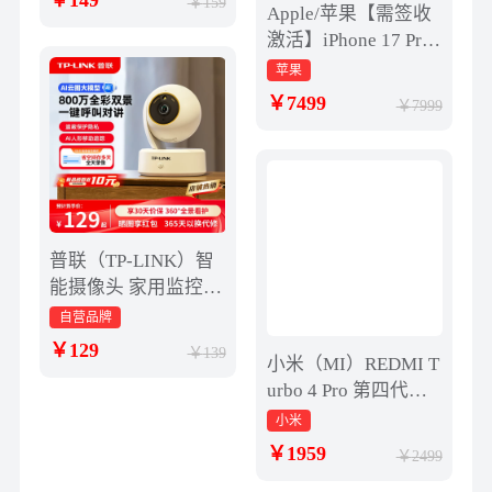
149
159
Apple/苹果【需签收
激活】iPhone 17 Pro
256GB 银色 支持移动
苹果
联通电信5G 双卡双
7499
7999
待
普联（TP-LINK）智
能摄像头 家用监控器
360度夜视全景 无线
自营品牌
网络手机远程可对话
129
139
小米（MI）REDMI T
宝宝宠物室内安防监
urbo 4 Pro 第四代骁
控 IPC43AW全彩
龙8s 7550mAh长续航
小米
16GB+512GB 白色 小
1959
2499
米红米5G手机