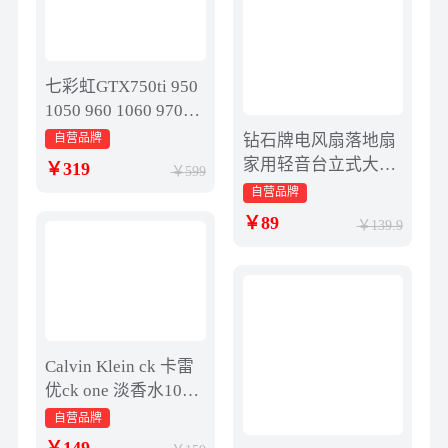
七彩虹GTX750ti 950
1050 960 1060 970台
式机吃鸡游戏显卡2g
自营品牌
钻石牌电风扇落地扇
4g
家用轻音台立式大风
319
599
力七叶电扇宿舍小型
自营品牌
强力BY
89
139.9
Calvin Klein ck 卡雷
优ck one 淡香水100m
l 清新柑橘调
自营品牌