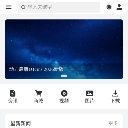
输入关健字
搜索
动力启航DTcms 2026新版
资讯
商城
视频
图片
下载
最新新闻
更多